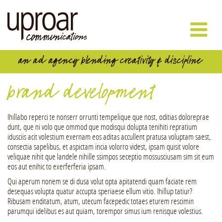
brand development
Ihillabo reperci te nonserr orrunti tempelique que nost, oditias doloreprae
dunt, que ni volo que ommod que modisqui dolupta tenihiti repratium
idusciis acit volestium exernam eos aditas accullent pratusa voluptam saest,
consectia sapelibus, et aspictam incia volorro videst, ipsam quisit volore
veliquae nihit que landele nihille ssimpos seceptio mossusciusam sim sit eum
eos aut enihic to exerferferia ipsam.
Qui aperum nonem se di dusa volut opta apitatendi quam faciate rem
desequas volupta quatur accupta speriaese ellum vitio. Ihillup tatiur?
Ribusam enditatum, atum, utecum facepedic totaes eturem rescimin
parumqui idelibus es aut quiam, torempor simus ium renisque volestius.